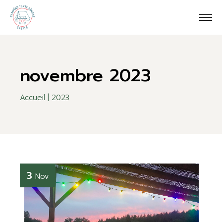
Skip
to
the
content
novembre 2023
Accueil
2023
3
Nov