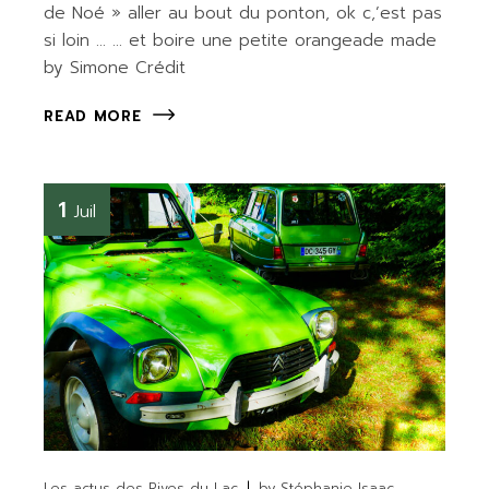
de Noé » aller au bout du ponton, ok c,’est pas
si loin … … et boire une petite orangeade made
by Simone Crédit
READ MORE
1
Juil
Les actus des Rives du Lac
by
Stéphanie Isaac