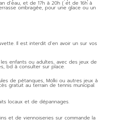
n d’eau, et de 17h à 20h ( et de 16h à
 terrasse ombragée, pour une glace ou un
tte. Il est interdit d’en avoir un sur vos
les enfants ou adultes, avec des jeux de
es, bd à consulter sur place.
les de pétanques, Mölki ou autres jeux à
ès gratuit au terrain de tennis municipal.
uits locaux et de dépannages.
ains et de viennoiseries sur commande la