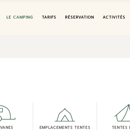
NOS VILL
LE CAMPING
TARIFS
RÉSERVATION
ACTIVITÉS
SPORT &
ACTIVITÉS
CHEMIN D
NOS VILLA
MARCHÉS
LOCAUX
SPORT & N
ACTIVITÉS 
CHEMIN DE
MARCHÉS 
LOCAUX
VANES
EMPLACEMENTS TENTES
TENTES